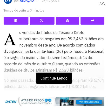
por
REDAÇÃO
26/12/2024
A
A
Tempo de Leitura: 3 minutos
A
s vendas de títulos do Tesouro Direto
superaram os resgates em R$ 2,462 bilhões em
novembro deste ano. De acordo com dados
divulgados nesta quinta-feira (26) pelo Tesouro Nacional,
é o segundo maior valor da série histórica, atrás do
recorde do mês de outubro último, quando as emissões
líquidas de títulos atingiram R$ 2,528 bilhões.
Continue Lendo
No mês passado, as vendas de títulos atingiram R$ 5,764
bilhões. Já os resgates totalizaram R$ 3,302 bilhões,
sendo R$ 3.109 bilhões relativos às recompras e R$
192,5 milhões aos vencimentos, quando o prazo do título
acaba, e o governo precisa reembolsar o investidor com