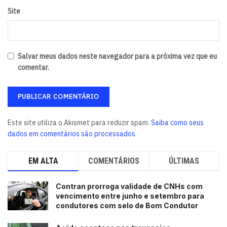
Site
Leia também:
Prefeitura lança edital para contratação de
100 profissionais da educação
Tags:
Tesouro Direto
Salvar meus dados neste navegador para a próxima vez que eu
comentar.
Este site utiliza o Akismet para reduzir spam.
Saiba como seus
dados em comentários são processados
.
EM ALTA
COMENTÁRIOS
ÚLTIMAS
Contran prorroga validade de CNHs com
vencimento entre junho e setembro para
condutores com selo de Bom Condutor