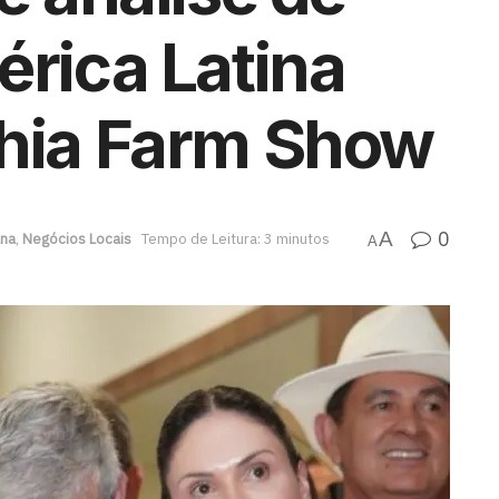
érica Latina
ahia Farm Show
0
A
ana
,
Negócios Locais
Tempo de Leitura: 3 minutos
A