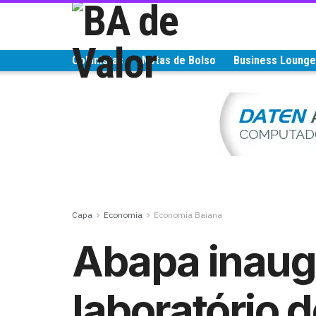
Colunistas
Notas de Bolso
Business Loung
Capa
Economia
Economia Baiana
Abapa inaug
laboratório d