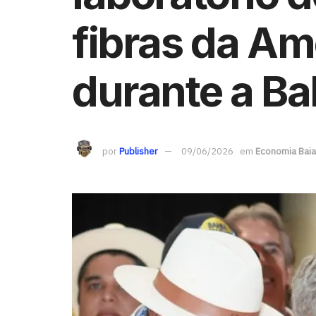
fibras da Am
durante a B
por
Publisher
09/06/2026
em
Economia Bai