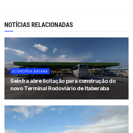
apresentar um retrato dos preços das refeições fora de
casa e aferir a percepção dos proprietários dos
estabelecimentos comerciais em relação à alimentação
NOTÍCIAS RELACIONADAS
saudável, uma vez que um dos preceitos do PAT é
exatamente o de incentivar que os trabalhadores optem
por uma dieta mais nutritiva e equilibrada, o que melhora
sua qualidade de vida e bem-estar físico”, explica Artur
Almeida, diretor da Assert”.
ECONOMIA BAIANA
Tags:
Assert
Datafolha
Seinfra abre licitação para construção do
novo Terminal Rodoviário de Itaberaba