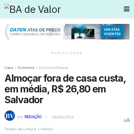
PUBLICIDADE
Capa
Economia
Economia Baiana
Almoçar fora de casa custa,
em média, R$ 26,80 em
Salvador
por
REDAÇÃO
18/04/2016
A
A
Tempo de Leitura: 1 minuto