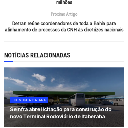
de inovação no estado, posicionando a Bahia como polo
milhões
estratégico nacional na produção de biofármacos.
Próximo Artigo
Leia mais:
Detran reúne coordenadores de toda a Bahia para
alinhamento de processos da CNH às diretrizes nacionais
Governo da Bahia autoriza construção do Hospital
Regional de Itapetinga com investimento de R$ 120
milhões.
NOTÍCIAS RELACIONADAS
Tags:
destaque
ECONOMIA BAIANA
Seinfra abre licitação para construção do
novo Terminal Rodoviário de Itaberaba