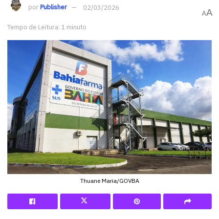
por
Publisher
02/03/2026
A
A
Tempo de Leitura: 1 minuto
Thuane Maria/GOVBA