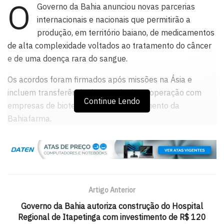
O
Governo da Bahia anunciou novas parcerias
internacionais e nacionais que permitirão a
produção, em território baiano, de medicamentos
de alta complexidade voltados ao tratamento do câncer
e de uma doença rara do sangue.
Os acordos foram firmados após missões na Ásia e
incluem transferência de tecnologia, cooperação com
Continue Lendo
empresas de biotecnologia e fortalecimento da
Bahiafarma.
Com a internalização da produção, a expectativa é
reduzir custos para o Sistema Único de Saúde (SUS),
ampliar a segurança no abastecimento e garantir maior
regularidade na oferta dos medicamentos à população.
Artigo Anterior
A iniciativa também deve gerar empregos qualificados e
Governo da Bahia autoriza construção do Hospital
impulsionar o desenvolvimento do setor farmacêutico e
Regional de Itapetinga com investimento de R$ 120