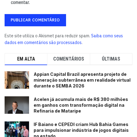
comentar.
Mídia e conteúdo ampliam alcance da feira
A cobertura jornalística também cresceu em 2026.
Foram credenciados 201 profissionais de imprensa, além
Este site utiliza o Akismet para reduzir spam.
Saiba como seus
de um aumento de 40% no número de influenciadores e
dados em comentários são processados
.
produtores de conteúdo presentes no evento.
Entre as novidades desta edição estiveram o Espaço das
EM ALTA
COMENTÁRIOS
ÚLTIMAS
Startups, o podcast Vozes do Agro, o primeiro Leilão
Bahia Farm Show, o Espaço das Rádios e a ampliação da
Appian Capital Brazil apresenta projeto de
mineração subterrânea em realidade virtual
estrutura de alimentação e estacionamento.
durante o SEMBA 2026
Atendimentos e soluções para o produtor
Acelen já acumula mais de R$ 380 milhões
em ganhos com transformação digital na
Um dos resultados mais relevantes da feira foi o
Refinaria de Mataripe
atendimento direto às demandas dos produtores rurais
em áreas relacionadas ao meio ambiente e energia.
IF Baiano e CEPEDI criam Hub Bahia Games
para impulsionar indústria de jogos digitais
Durante o evento foram realizados:
no estado