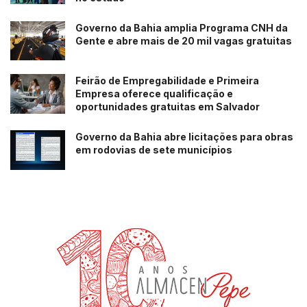
250 atendimentos relacionados a processos de
Governo da Bahia amplia Programa CNH da
Gente e abre mais de 20 mil vagas gratuitas
outorga;
206 atendimentos para licenciamento ambiental;
Feirão de Empregabilidade e Primeira
40 atendimentos relacionados à Neoenergia Coelba.
Empresa oferece qualificação e
oportunidades gratuitas em Salvador
Além disso, 27 produtores formalizaram associação à
Governo da Bahia abre licitações para obras
Aiba durante a realização da feira.
em rodovias de sete municípios
Próxima edição já tem data definida
A organização confirmou que a 21ª edição da Bahia Farm
Show será realizada entre os dias 7 e 12 de junho de
2027.
Leia mais:
Diálogos Ecossistêmicos debate Inteligência Cidadã e