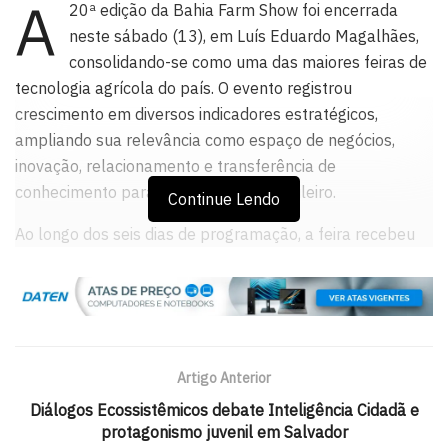
A
20ª edição da Bahia Farm Show foi encerrada
neste sábado (13), em Luís Eduardo Magalhães,
consolidando-se como uma das maiores feiras de
tecnologia agrícola do país. O evento registrou
crescimento em diversos indicadores estratégicos,
ampliando sua relevância como espaço de negócios,
inovação, relacionamento e transferência de
conhecimento para o agronegócio brasileiro.
Continue Lendo
Ao longo dos seis dias de programação, a feira recebeu
172.328 visitantes, crescimento de 6% em relação ao
ano anterior. Também houve avanço no número de
expositores, que chegou a 554 empresas, aumento de
28%, além de 1.421 marcas representadas, alta de 26%.
Artigo Anterior
Os resultados foram apresentados durante coletiva de
imprensa realizada pela organização da feira, com a
Diálogos Ecossistêmicos debate Inteligência Cidadã e
protagonismo juvenil em Salvador
participação do presidente da Associação de Agricultores