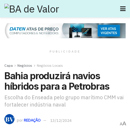
PUBLICIDADE
Capa
Negócios
Negócios Locais
Bahia produzirá navios
híbridos para a Petrobras
Escolha do Enseada pelo grupo marítimo CMM vai
fortalecer indústria naval
por
REDAÇÃO
13/12/2024
A
A