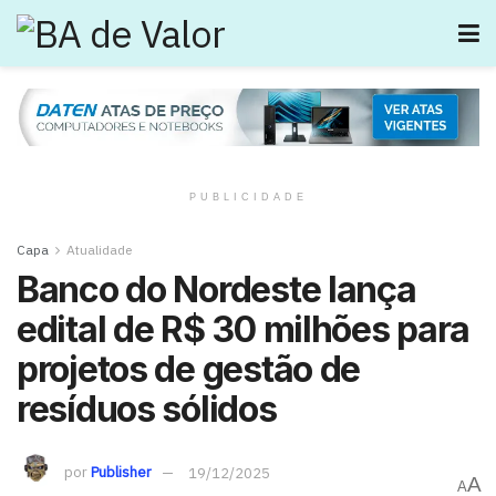
PUBLICIDADE
Capa
Atualidade
Banco do Nordeste lança
edital de R$ 30 milhões para
projetos de gestão de
resíduos sólidos
por
Publisher
19/12/2025
A
A