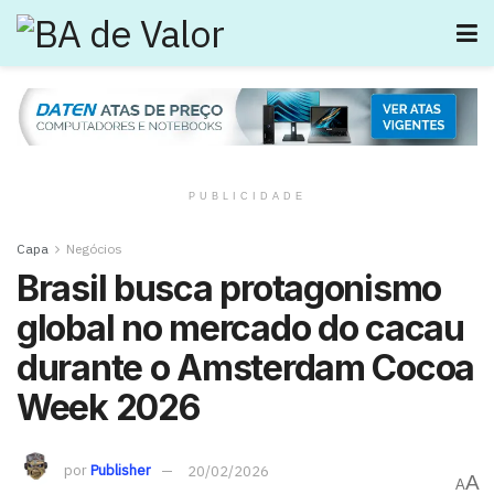
PUBLICIDADE
Capa
Negócios
Brasil busca protagonismo
global no mercado do cacau
durante o Amsterdam Cocoa
Week 2026
por
Publisher
20/02/2026
A
A