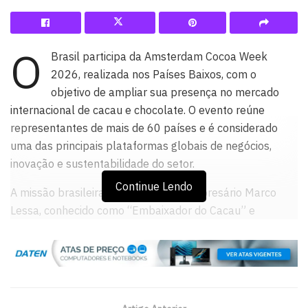
O
Brasil participa da Amsterdam Cocoa Week
2026, realizada nos Países Baixos, com o
objetivo de ampliar sua presença no mercado
internacional de cacau e chocolate. O evento reúne
representantes de mais de 60 países e é considerado
uma das principais plataformas globais de negócios,
inovação e sustentabilidade do setor.
Continue Lendo
A missão brasileira é liderada pelo empresário Marco
Lessa, conhecido como “Embaixador do Cacau” e
reconhecido entre os cem profissionais mais influentes
do agronegócio nacional por três anos consecutivos. CEO
dos grupos MVU e M21, Lessa atua na identificação de
oportunidades comerciais e na promoção do novo
posicionamento da cacauicultura brasileira: produção