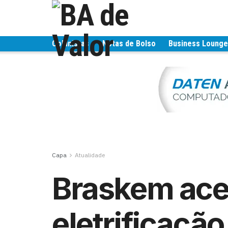
Colunistas
Notas de Bolso
Business Loung
Capa
Atualidade
Braskem ace
eletrificação