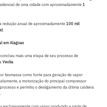
esidencial de uma cidade com aproximadamente
1
a redução anual de aproximadamente
100 mil
e)
.
al em Alagoas
 concluiu mais uma etapa de seu processo de
 a
Veolia
.
 por biomassa como fonte para geração de vapor
alelamente, a motorização do principal compressor
 processo e permitiu o desligamento da última caldeira
.
ar exclusivamente com vapor produzido a partir de