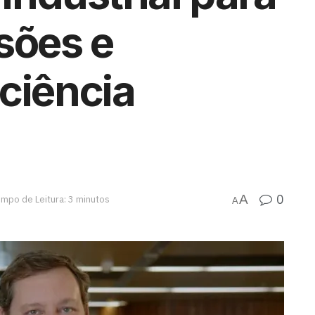
sões e
ciência
0
A
mpo de Leitura: 3 minutos
A