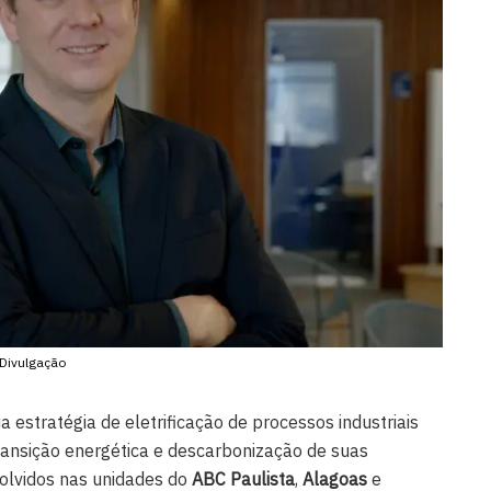
Divulgação
estratégia de eletrificação de processos industriais
ansição energética e descarbonização de suas
olvidos nas unidades do
ABC Paulista
,
Alagoas
e