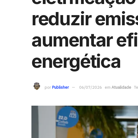
reduzir emis
aumentar efi
energética
por
Publisher
06/07/2026
em
Atualidade
Te