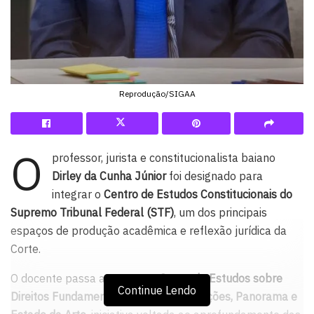
Reprodução/SIGAA
O
professor, jurista e constitucionalista baiano
Dirley da Cunha Júnior
foi designado para
integrar o
Centro de Estudos Constitucionais do
Supremo Tribunal Federal (STF)
, um dos principais
espaços de produção acadêmica e reflexão jurídica da
Corte.
O docente passa a compor o
Grupo de Estudos sobre
Continue Lendo
Direitos Fundamentais: Limites e Restrições, Panorama e