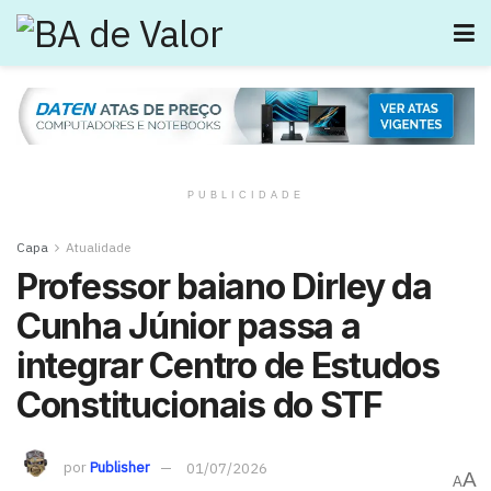
PUBLICIDADE
Capa
Atualidade
Professor baiano Dirley da
Cunha Júnior passa a
integrar Centro de Estudos
Constitucionais do STF
por
Publisher
01/07/2026
A
A