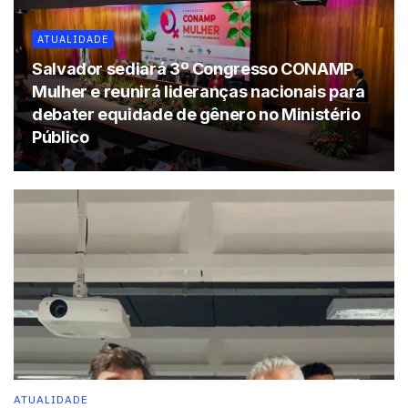
jurídico e institucional do Brasil, ampliando a presença de
pesquisadores baianos nas discussões que contribuem
ATUALIDADE
para o aperfeiçoamento do Direito Constitucional e da
Salvador sediará 3º Congresso CONAMP
interpretação da Constituição Federal.
Mulher e reunirá lideranças nacionais para
debater equidade de gênero no Ministério
O Centro de Estudos Constitucionais do STF reúne
Público
especialistas de diversas áreas para desenvolver
pesquisas, promover debates e subsidiar reflexões sobre
temas relevantes para a atuação da Suprema Corte.
Leia mais:
Lula e Margareth Menezes entregam hoje última etapa
da requalificação do Teatro Castro Alves.
Tags:
destaque
ATUALIDADE