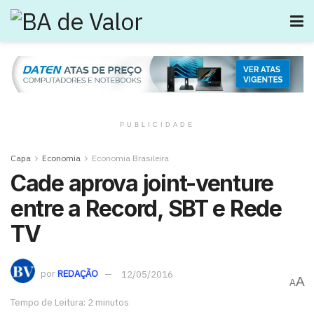
PUBLICIDADE
Capa
Economia
Economia Brasileira
Cade aprova joint-venture
entre a Record, SBT e Rede
TV
por
REDAÇÃO
12/05/2016
A
A
Tempo de Leitura: 2 minutos