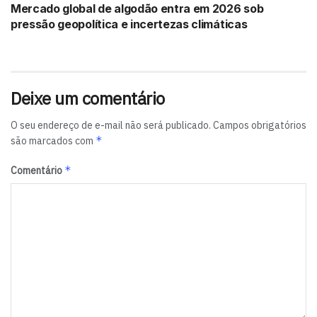
Mercado global de algodão entra em 2026 sob
ainda que improvável, analisou a possibilidade de risco
pressão geopolítica e incertezas climáticas
anticoncorrencial em função da possibilidade de
coordenação de venda de sinal de televisão aberta para
operadores de tv por assinatura. “Por isso o ACC.
Entendo que as condições nele pactuadas endereçam de
Deixe um comentário
forma adequada tais preocupações”, concluiu o
conselheiro relator.
O seu endereço de e-mail não será publicado.
Campos obrigatórios
*
são marcados com
Tags:
Cade
Record
Rede TV
SBT
*
Comentário