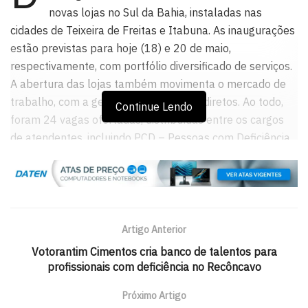
novas lojas no Sul da Bahia, instaladas nas
cidades de Teixeira de Freitas e Itabuna. As inaugurações
estão previstas para hoje (18) e 20 de maio,
respectivamente, com portfólio diversificado de serviços.
A abertura das lojas também movimenta o mercado de
trabalho, com a geração de empregos diretos. Ao todo,
Continue Lendo
foram 24 vagas ofertadas, distribuídas entre os cargos
de atendentes, incluindo PCD – Pessoas com Deficiência
-, balconistas, administradores e farmacêuticos.
Além disso, os teixeirenses e itabunenses poderão optar
pela modalidade Retire na Loja, onde o consumidor faz
sua compra no site www.drogariasaopaulo.com.br e retira
Artigo Anterior
seus produtos na unidade, ou então pela entrega de raio
Votorantim Cimentos cria banco de talentos para
curto, permitindo que o cliente solicite seus produtos
profissionais com deficiência no Recôncavo
diretamente na filial nos números (71) 99904-4313,
para a unidade de Teixeira de Freitas e (71) 999721-
Próximo Artigo