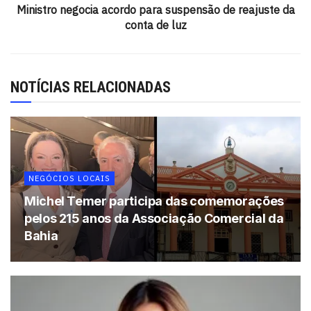
2343, Itabuna.
Ministro negocia acordo para suspensão de reajuste da
conta de luz
Tags:
Bahia
Drogaria São Paulo
Itabuna
Teixeira de Freitas
NOTÍCIAS RELACIONADAS
NEGÓCIOS LOCAIS
Michel Temer participa das comemorações
pelos 215 anos da Associação Comercial da
Bahia