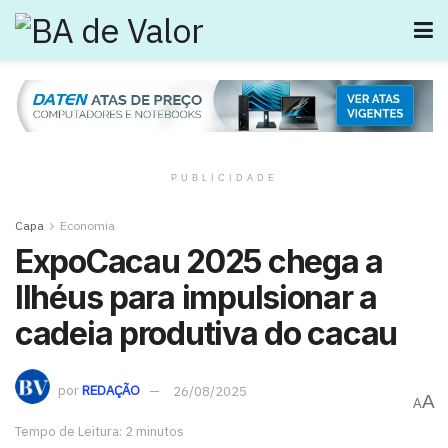
PUBLICIDADE
Capa
Economia
ExpoCacau 2025 chega a
Ilhéus para impulsionar a
cadeia produtiva do cacau
por
REDAÇÃO
26/08/2025
A
A
Tempo de Leitura: 2 minutos