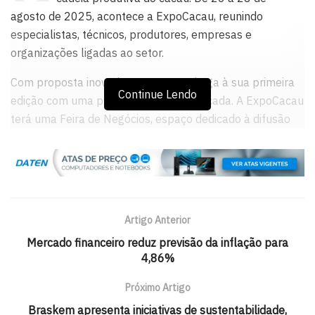
agosto de 2025, acontece a ExpoCacau, reunindo
especialistas, técnicos, produtores, empresas e
organizações ligadas ao setor.
Com proposta inovadora, o evento chega à sua primeira
Continue Lendo
edição com uma programação diversificada. A ExpoCacau
terá uma Feira de Negócios, espaço dedicado à difusão
de tecnologias, como insumos, máquinas, implementos e
serviços, como crédito agrícola. Também será um
ambiente de relacionamento, reunindo empresas
compradoras de cacau, entidades do setor e
representantes de países vizinhos. A iniciativa é da
Artigo Anterior
CocoaAction Brasil.
Mercado financeiro reduz previsão da inflação para
4,86%
Outro destaque da programação é o Fórum Anual do
Cacau, que chega à sua 7ª edição e trará uma agenda
Próximo Artigo
técnica com temas como aumento de produtividade,
Braskem apresenta iniciativas de sustentabilidade,
manejo de pragas e doenças, mecanização na lavoura,