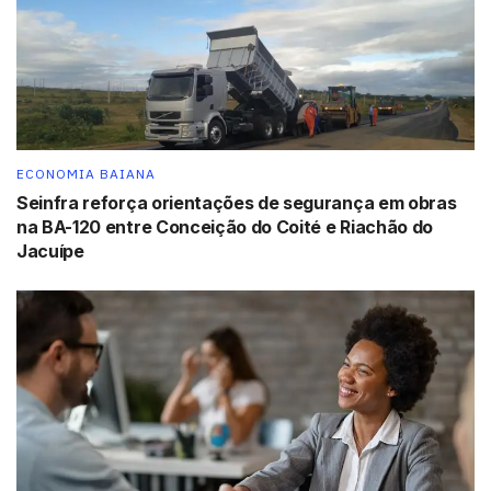
adoção de tecnologias entre os produtores e fortaleça a
cadeia produtiva regional e nacional.
Tags:
cacau
destaque
ExpoCacau2025
Ilhéus
ECONOMIA BAIANA
Seinfra reforça orientações de segurança em obras
na BA-120 entre Conceição do Coité e Riachão do
Jacuípe