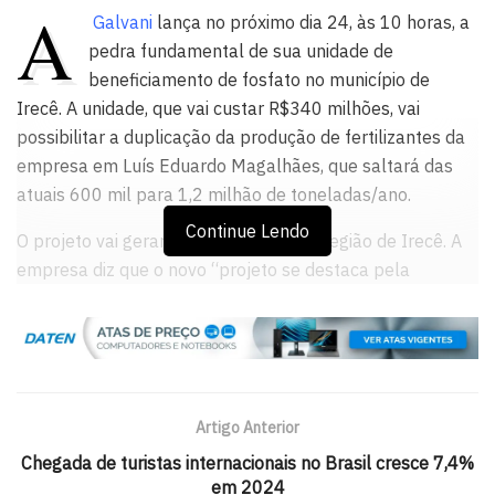
A
Galvani
lança no próximo dia 24, às 10 horas, a
pedra fundamental de sua unidade de
beneficiamento de fosfato no município de
Irecê. A unidade, que vai custar R$340 milhões, vai
possibilitar a duplicação da produção de fertilizantes da
empresa em Luís Eduardo Magalhães, que saltará das
atuais 600 mil para 1,2 milhão de toneladas/ano.
Continue Lendo
O projeto vai gerar 900 empregos na região de Irecê. A
empresa diz que o novo “projeto se destaca pela
integração com inovações tecnológicas e vantagens
competitivas que contribuem para o desenvolvimento
econômico, social e industrial da região”.
O empreendimento é sustentável por permitir o máximo
Artigo Anterior
aproveitamento do recurso, com geração praticamente
zero de rejeito.
Chegada de turistas internacionais no Brasil cresce 7,4%
em 2024