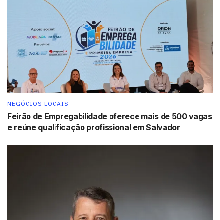
os desafios do homem sertanejo
Tags:
Bahia
Galvani
Irecê
Luís Eduardo Magalhães
mineração
NEGÓCIOS LOCAIS
Feirão de Empregabilidade oferece mais de 500 vagas
e reúne qualificação profissional em Salvador