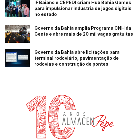
parcerias. As empresas entenderam que, sozinhas, não
IF Baiano e CEPEDI criam Hub Bahia Games
para impulsionar indústria de jogos digitais
vão conseguir resolver o tamanho do problema. Então,
no estado
elas estão se aliando com suas cadeias de valor, com
empresas do seu setor. O co-investimento pode se dar
Governo da Bahia amplia Programa CNH da
por causa ou territórios”, concluiu.
Gente e abre mais de 20 mil vagas gratuitas
Nesta 18ª edição, o estudo traz informações inéditas
Governo da Bahia abre licitações para
sobre o cenário do ISC no Brasil e conta com dados da
terminal rodoviário, pavimentação de
sua rede de apoiadores e fontes públicas, analisando
rodovias e construção de pontes
informações de 337 unidades de negócios e 22 institutos
e fundações corporativas sobre o desenvolvimento dos
volumes de investimento, divisões por fonte de
financiamento, setores econômicos e distribuição por
temáticas sociais.
Tags:
destaque