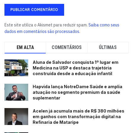
desigualdade alta, se intensifica. A digitalização vai
intensificar esse gap ainda mais, porque os países em
desenvolvimento vão ter maior dificuldade de alcançar os
Este site utiliza o Akismet para reduzir spam.
Saiba como seus
patamares de países desenvolvidos, e as empresas
dados em comentários são processados
.
sentem isso na pele. As empresas estão investindo no
social, mas também endereçando dores do social no
EM ALTA
COMENTÁRIOS
ÚLTIMAS
negócio. O jovem acaba ficando em destaque entre as
populações-alvo”, relatou a diretora, acrescentando que
Aluna de Salvador conquista 1º lugar em
o perfil da atuação da rede avança mais em um modelo
Medicina na USP e destaca trajetória
construída desde a educação infantil
financiador.
Hapvida lança NotreDame Saúde e amplia
“No Brasil, felizmente, a gente tem uma sociedade civil
atuação no segmento premium da saúde
muito ativa, e a gente tem identificado que existe uma
suplementar
direção de se financiar mais projetos do que
necessariamente realizar projetos de autoria e
Acelen já acumula mais de R$ 380 milhões
em ganhos com transformação digital na
metodologia próprias, até porque o que vem crescendo é
Refinaria de Mataripe
um movimento de co-investimento, que são as alianças e