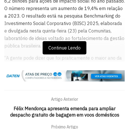
6,2 bilhões para ações de impacto social no ano passado.
O número representa um aumento de 19,4% em relação
a 2023. O resultado está na pesquisa Benchmarking do
Investimento Social Corporativo (BISC) 2025, elaborada
e divulgada nesta quinta-feira (23) pela Comunitas,
laboratório de ideias voltado ao fortalecimento da gestão
pública brasileira.
Continue Lendo
“A gente pode dizer que foi praticamente o maior ano da
série histórica, com exceção da pandemia, porque, em
2020, a gente alcançou patamares parecidos ou pouco
superiores, mas com todo o recurso extraordinário para a
mitigação dos efeitos da covid-19”, disse, em entrevista à
Agência Brasil, a diretora de investimento social da
Artigo Anterior
Comunitas, Patrícia Loyola.
Félix Mendonça apresenta emenda para ampliar
despacho gratuito de bagagem em voos domésticos
A pesquisa indicou ainda que o crescimento do
investimento social corporativo foi impactado,
Próximo Artigo