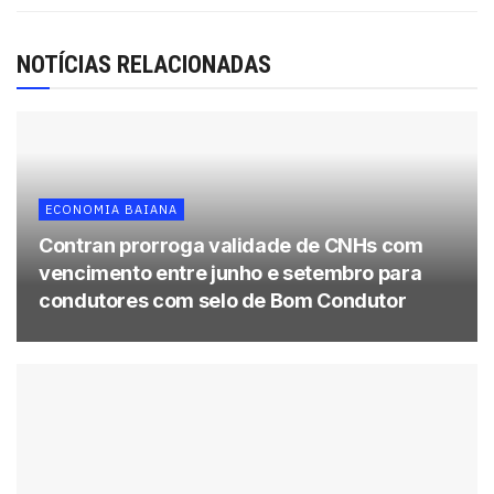
Vista de Morro de São Paulo
NOTÍCIAS RELACIONADAS
Conforme a ação, o empreendimento, localizado na ilha
de Morro de São Paulo, não respeita o zoneamento da
área de Proteção Ambiental (APA) das Ilhas de Tinharé e
Boipeba, que limita o tipo de intervenção nas ilhas. O
ECONOMIA BAIANA
projeto do empreendimento prevê construção em áreas
Contran prorroga validade de CNHs com
proibidas, em área da União, além de o tamanho dos
vencimento entre junho e setembro para
lotes à venda ser menor que o permitido pelo plano de
condutores com selo de Bom Condutor
manejo. O MPF constatou, ainda, que o estudo ambiental
apresentado para embasar o licenciamento analisou
apenas 25% da área do empreendimento.
A ação também questiona a concessão irregular de
autorização de supressão de vegetação da Mata
Atlântica pela prefeitura, pois a Lei nº 11.428/2006 (art.