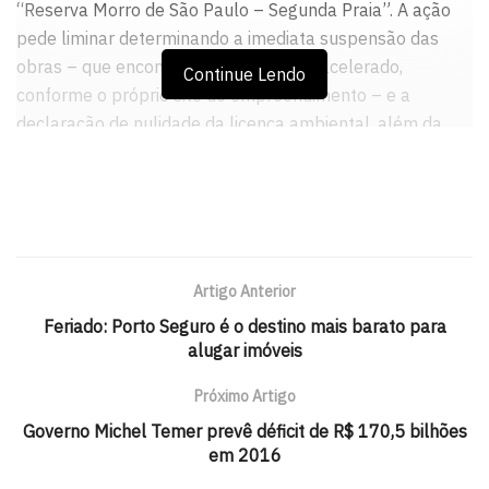
“Reserva Morro de São Paulo – Segunda Praia”. A ação
pede liminar determinando a imediata suspensão das
obras – que encontram-se em estado acelerado,
Continue Lendo
conforme o próprio site do empreendimento – e a
declaração de nulidade da licença ambiental, além da
recuperação dos danos ambientais já causados, sob
pena de multa diária de 100 mil reais.
Artigo Anterior
Feriado: Porto Seguro é o destino mais barato para
alugar imóveis
Próximo Artigo
Governo Michel Temer prevê déficit de R$ 170,5 bilhões
em 2016