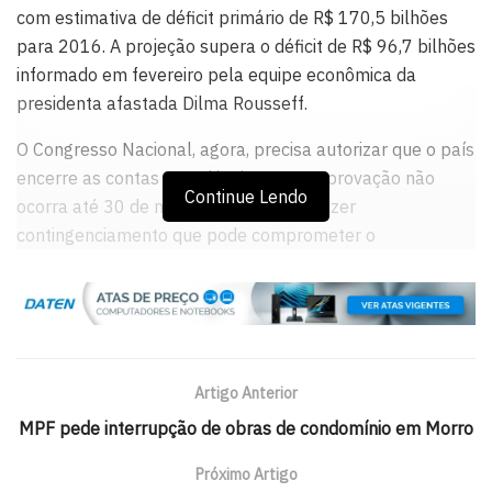
com estimativa de déficit primário de R$ 170,5 bilhões
para 2016. A projeção supera o déficit de R$ 96,7 bilhões
informado em fevereiro pela equipe econômica da
presidenta afastada Dilma Rousseff.
O Congresso Nacional, agora, precisa autorizar que o país
encerre as contas com déficit. Caso a aprovação não
Continue Lendo
ocorra até 30 de maio, o país terá de fazer
contingenciamento que pode comprometer o
funcionamento da máquina pública. A meta fiscal vigente
no momento para o governo federal é superávit de R$ 24
bilhões. Incluindo estados e municípios, sobe o superávit
para R$ 30,55 bilhões.
Artigo Anterior
Os ministros da Fazenda, Henrique Meirelles, e do
Planejamento, Romero Jucá, deram a informação há
MPF pede interrupção de obras de condomínio em Morro
pouco em coletiva de imprensa. Ontem (19), Jucá havia
Próximo Artigo
informado que a nova meta só seria anunciada na