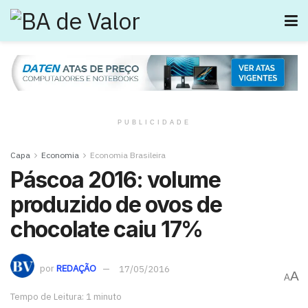
PUBLICIDADE
Capa
Economia
Economia Brasileira
Páscoa 2016: volume
produzido de ovos de
chocolate caiu 17%
por
REDAÇÃO
17/05/2016
A
A
Tempo de Leitura: 1 minuto