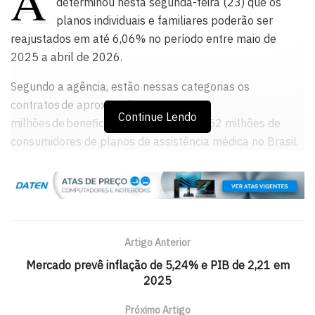
A
determinou nesta segunda-feira (23) que os
planos individuais e familiares poderão ser
reajustados em até 6,06% no período entre maio de
2025 a abril de 2026.
Segundo a agência, estão nessas categorias os
contratos de aproximadamente 8,6
Continue Lendo
milhões de beneficiários, ou 16,4% dos 52 milhões de
consumidores de planos de assistência médica no Brasil.
A diretoria da ANS explica que tem usado a mesma
metodologia desde 2019 para chegar ao percentual de
reajuste. O cálculo considera a variação das despesas
assistenciais com o Índice de Preços ao Consumidor
Artigo Anterior
Amplo (IPCA), descontado o subitem Plano de Saúde.
Mercado prevê inflação de 5,24% e PIB de 2,21 em
“Isso inclui tanto o custo dos procedimentos quanto a
2025
frequência com que os beneficiários utilizaram os
serviços. Nosso objetivo é garantir equilíbrio ao sistema:
Próximo Artigo