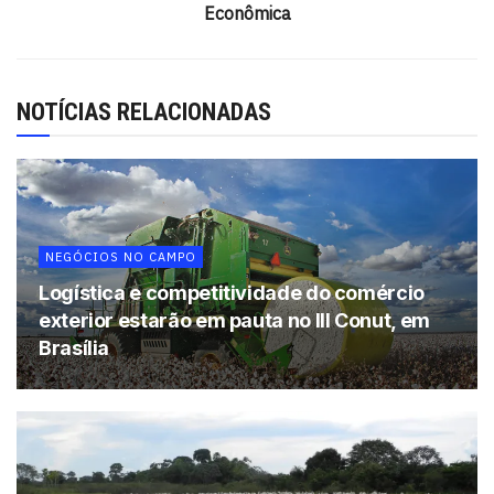
faturamento alcançou R$ 5,157 bilhões. Em seguida,
Econômica
aparecem o milho (R$ 2,573 bilhões), algodão (R$ 1,680
bi), feijão (R$ 1,100 bi) e o café (R$ 1,096 bi). Detalhe:
também nessas culturas o faturamento previsto para
NOTÍCIAS RELACIONADAS
2016 ficou abaixo de 2015.
O cacau, por sua vez, terá uma receita este ano de R$
774, 64 milhões contra R$ 699,27 milhões apurados em
2015.
NEGÓCIOS NO CAMPO
Tags:
algodão
cacau
café
soja
Logística e competitividade do comércio
exterior estarão em pauta no III Conut, em
Brasília