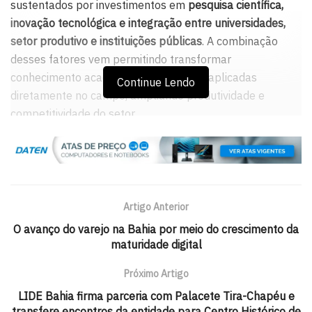
sustentados por investimentos em
pesquisa científica,
inovação tecnológica e integração entre universidades,
setor produtivo e instituições públicas
. A combinação
desses fatores vem permitindo transformar
conhecimento acadêmico em soluções aplicadas
Continue Lendo
diretamente no campo, ampliando produtividade e
competitividade do setor.
Nesse cenário, a cooperação entre entidades como a
Empresa Brasileira de Pesquisa Agropecuária (Embrapa)
,
universidades e organizações privadas é apontada como
estratégica para o avanço da produção nacional.
Artigo Anterior
Segundo especialistas, o fortalecimento da pesquisa
O avanço do varejo na Bahia por meio do crescimento da
maturidade digital
aplicada tem contribuído para melhorias em áreas como
manejo agrícola, sustentabilidade, eficiência produtiva,
Próximo Artigo
controle de pragas e adaptação climática.
LIDE Bahia firma parceria com Palacete Tira-Chapéu e
Conhecimento precisa chegar ao campo
transfere encontros da entidade para Centro Histórico de