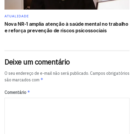
crescimento do setor nos próximos anos.
Leia mais:
ATUALIDADE
Nova NR-1 amplia atenção à saúde mental no trabalho
O avanço do varejo na Bahia por meio do crescimento da
e reforça prevenção de riscos psicossociais
maturidade digital.
Tags:
destaque
Deixe um comentário
O seu endereço de e-mail não será publicado.
Campos obrigatórios
*
são marcados com
*
Comentário