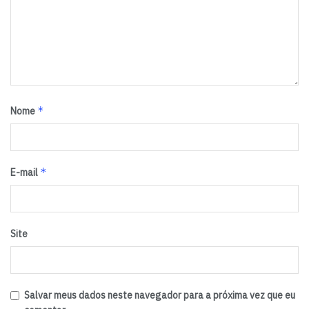
privada – em políticas públicas a favor das fibras
naturais.
Superação
Durante o evento, o presidente da República, Luiz Inácio
Lula da Silva, destacou a trajetória de superação da
*
Nome
cotonicultura brasileira e o papel dos produtores na
reconstrução do setor após períodos de dificuldade.
“Temos que agradecer aos empresários brasileiros que
acreditaram que era possível voltar a produzir algodão
*
E-mail
depois do bicudo, melhorar a qualidade e transformar o
produto em um dos mais exportados do mundo”, afirmou.
Em 2024, o Brasil se tornou o maior exportador mundial
Site
de algodão, respondendo por cerca de 33% das
exportações globais. Para a safra 2024/2025, a
expectativa é de embarques da ordem de 2,8 milhões de
Salvar meus dados neste navegador para a próxima vez que eu
toneladas, com geração de aproximadamente US$ 4,8