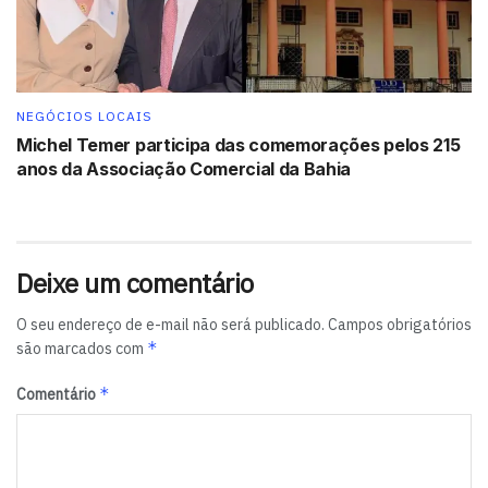
importância da ApexBrasil nesse processo de
conscientização. Alessandra fez questão de ressaltar o
papel da Bahia nessa trajetória. No Oeste baiano, a
cultura foi vetor de desenvolvimento regional,
NEGÓCIOS LOCAIS
estruturando uma cadeia moderna, competitiva e
Michel Temer participa das comemorações pelos 215
sustentável, construída com diálogo institucional e uma
anos da Associação Comercial da Bahia
relação madura com o Governo do Estado.
Alessandra chamou atenção para a importância de
fortalecer a indústria nacional, especialmente o setor
Deixe um comentário
têxtil, como forma de agregar valor à produção. Segundo
ela, o parque industrial brasileiro consome atualmente
O seu endereço de e-mail não será publicado.
Campos obrigatórios
*
são marcados com
cerca de 750 mil toneladas de algodão por ano, com
potencial para alcançar 1 milhão de toneladas. Ao final
*
Comentário
do evento, a presidente teve a oportunidade de conversar
com os ministros Favaro e Alckmin, enfatizando a
importância de seguirem em frente – governo e iniciativa