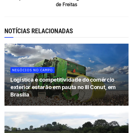
Patrulha Mecanizada alterou o modo de trabalho no que
de Freitas
tange à forma operacional. As obras de pavimentação
também passaram a ser realizadas integralmente com
estrutura própria, como já acontecia com a recuperação
NOTÍCIAS RELACIONADAS
e manutenção das estradas. Isso garante agilidade e
eficiência nos trabalhos”, afirma o diretor executivo da
Abapa, Lidervan Morais.
No período de janeiro a maio de 2020, as ações se
voltaram, prioritariamente, para as manutenções e
NEGÓCIOS NO CAMPO
construções de bacias de contenções, a exemplo do
Logística e competitividade do comércio
trecho da linha dos pivôs, estrada Rio de Pedras e a
exterior estarão em pauta no III Conut, em
estrada que liga Distrito de Cocos a Baianópolis,
Brasília
Jaborandi (BA) a Mambaí (GO). Com a intensificação das
chuvas em dezembro até agora, a Patrulha Mecanizada
vem reforçando as ações emergenciais para garantir a
trafegabilidade das vias.