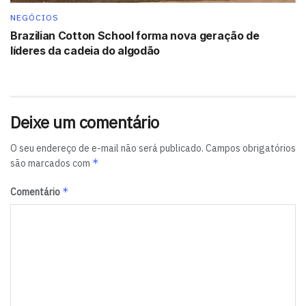
ligasse as capitais Salvador (BA) e Porto Alegre (RS).
NEGÓCIOS
Para obter este resultado, os produtores rurais baianos
Brazilian Cotton School forma nova geração de
contam com parcerias do Instituto Brasileiro do Algodão
líderes da cadeia do algodão
(IBA), do Fundeagro, da Associação de Agricultores e
Irrigantes da Bahia (Aiba), do Prodeagro e parcerias com
os municípios.
Deixe um comentário
Tags:
Abapa
Aiba
Bahia
Luís Eduardo Magalhães
Salvador
O seu endereço de e-mail não será publicado.
Campos obrigatórios
*
são marcados com
*
Comentário