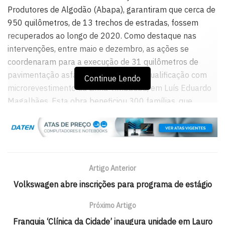
Produtores de Algodão (Abapa), garantiram que cerca de
950 quilômetros, de 13 trechos de estradas, fossem
recuperados ao longo de 2020. Como destaque nas
intervenções, entre maio e dezembro, as ações se
coordenaram para a execução de 31 quilômetros de
pavimentação asfáltica e 14 km de requalificação com
Continue Lendo
microrevestimento da Linha Timbaúba, em Luís Eduardo
Magalhães. Esta obra beneficiou 300 famílias, que
dependem diretamente da estrada, e vai ajudar a
impulsionar a economia de uma área que compreende 50
mil hectares produtores de algodão, soja e milho na
região.
Artigo Anterior
No final de 2020, teve início a obra de terraplanagem de
Volkswagen abre inscrições para programa de estágio
um trecho de 35 quilômetros, da BA-458, denominada
Linha Estrondo, em Formosa do Rio Preto. Do total do
Próximo Artigo
empreendimento, cinco quilômetros estão concluídos. “A
Franquia ‘Clínica da Cidade’ inaugura unidade em Lauro