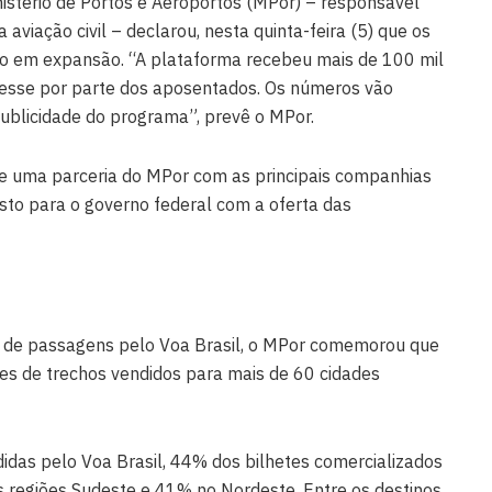
nistério de Portos e Aeroportos (MPor) – responsável
 aviação civil – declarou, nesta quinta-feira (5) que os
ão em expansão. “A plataforma recebeu mais de 100 mil
eresse por parte dos aposentados. Os números vão
publicidade do programa”, prevê o MPor.
 de uma parceria do MPor com as principais companhias
usto para o governo federal com a oferta das
 de passagens pelo Voa Brasil, o MPor comemorou que
s de trechos vendidos para mais de 60 cidades
didas pelo Voa Brasil, 44% dos bilhetes comercializados
 regiões Sudeste e 41% no Nordeste. Entre os destinos