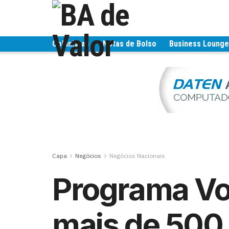
Colunistas
Notas de Bolso
Business Loung
Capa
Negócios
Negócios Nacionais
Programa Voa
mais de 500