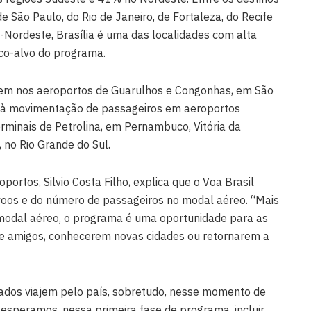
 São Paulo, do Rio de Janeiro, de Fortaleza, do Recife
e-Nordeste, Brasília é uma das localidades com alta
ico-alvo do programa.
gem nos aeroportos de Guarulhos e Congonhas, em São
o à movimentação de passageiros em aeroportos
erminais de Petrolina, em Pernambuco, Vitória da
, no Rio Grande do Sul.
portos, Silvio Costa Filho, explica que o Voa Brasil
 voos e do número de passageiros no modal aéreo. “Mais
o modal aéreo, o programa é uma oportunidade para as
 e amigos, conhecerem novas cidades ou retornarem a
dos viajem pelo país, sobretudo, nesse momento de
esperamos, nessa primeira fase de programa, incluir