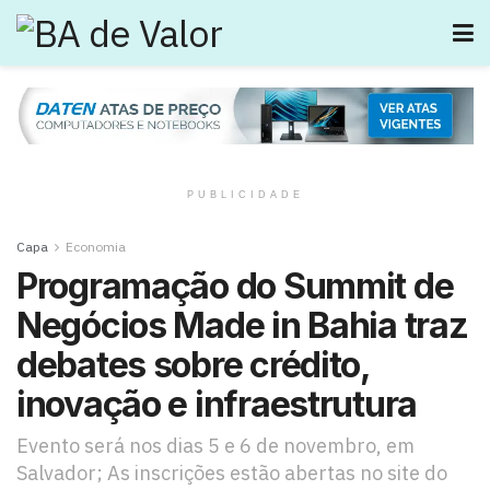
PUBLICIDADE
Capa
Economia
Programação do Summit de
Negócios Made in Bahia traz
debates sobre crédito,
inovação e infraestrutura
Evento será nos dias 5 e 6 de novembro, em
Salvador; As inscrições estão abertas no site do