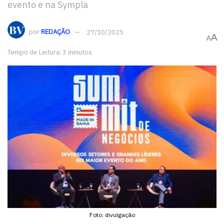
evento e na Sympla
por
REDAÇÃO
27/10/2025
A
A
Tempo de Leitura: 3 minutos
Foto: divulgação