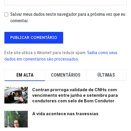
Marques, reforçando a diversidade de segmentos
representados.
Salvar meus dados neste navegador para a próxima vez que eu
comentar.
Com expectativa de reunir cerca de dois mil participantes
por dia, sobretudo C-levels, líderes empresariais,
investidores e formadores de opinião, o Summit de
Negócios Made in Bahia 2025 se consolida como espaço
Este site utiliza o Akismet para reduzir spam.
Saiba como seus
de convergência entre lideranças e impulsionador do
dados em comentários são processados
.
ambiente de negócios no estado. O evento é realizado
pelo Grupo Business Bahia, Zoom Imagem, LIDE Bahia e
EM ALTA
COMENTÁRIOS
ÚLTIMAS
Zum Brazil Eventos.
Contran prorroga validade de CNHs com
Tags:
destaque
vencimento entre junho e setembro para
condutores com selo de Bom Condutor
A vida acontece nas travessias