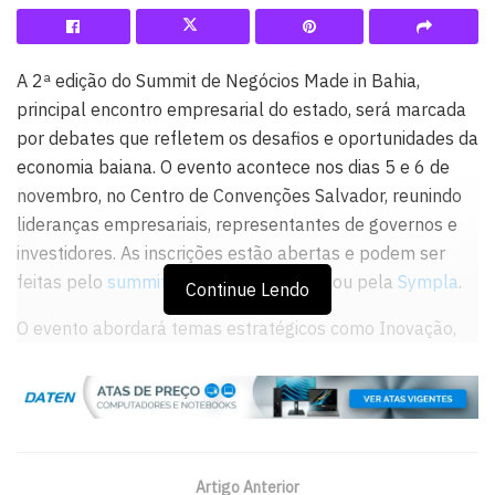
A 2ª edição do Summit de Negócios Made in Bahia,
principal encontro empresarial do estado, será marcada
por debates que refletem os desafios e oportunidades da
economia baiana. O evento acontece nos dias 5 e 6 de
novembro, no Centro de Convenções Salvador, reunindo
lideranças empresariais, representantes de governos e
investidores. As inscrições estão abertas e podem ser
feitas pelo
summitmadeinbahia.com.br
ou pela
Sympla
.
Continue Lendo
O evento abordará temas estratégicos como Inovação,
Economia, Crédito, Infraestrutura, Turismo, Educação,
Desenvolvimento Social e Comunicação. Segundo Mário
Dantas, presidente do LIDE Bahia, um dos realizadores
do evento, “a presença de especialistas e gestores
públicos é fundamental para aproximar visões e alinhar
Artigo Anterior