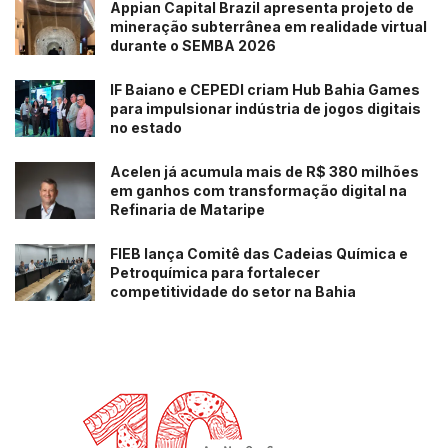
Appian Capital Brazil apresenta projeto de
conteúdos impróprios.
mineração subterrânea em realidade virtual
durante o SEMBA 2026
Leia também:
Dólar em alta: alívio para uns, dor para
IF Baiano e CEPEDI criam Hub Bahia Games
outros
para impulsionar indústria de jogos digitais
no estado
Tags:
celular
Senado
Acelen já acumula mais de R$ 380 milhões
em ganhos com transformação digital na
Refinaria de Mataripe
FIEB lança Comitê das Cadeias Química e
Petroquímica para fortalecer
competitividade do setor na Bahia