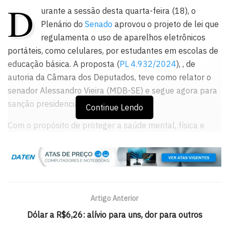
D
urante a sessão desta quarta-feira (18), o
Plenário do
Senado
aprovou o projeto de lei que
regulamenta o uso de aparelhos eletrônicos
portáteis, como celulares, por estudantes em escolas de
educação básica. A proposta (
PL 4.932/2024
), , de
autoria da Câmara dos Deputados, teve como relator o
senador Alessandro Vieira (MDB-SE) e segue agora para
sanção presidencial.
Continue Lendo
Com o propósito de proteger a saúde mental, física e
psíquica de crianças e adolescentes, o projeto proíbe o
uso de celulares durante as aulas, o recreio e os
intervalos, com exceções para fins pedagógicos ou em
casos de emergência. A utilização desses dispositivos
também é permitida para garantir a acessibilidade,
Artigo Anterior
inclusão e atender às condições de saúde dos
Dólar a R$6,26: alívio para uns, dor para outros
estudantes.