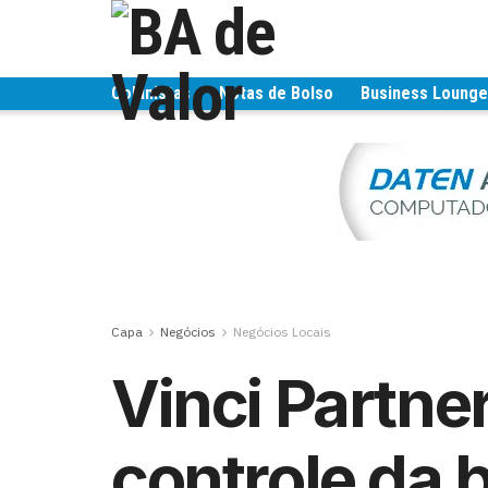
Colunistas
Notas de Bolso
Business Loung
Capa
Negócios
Negócios Locais
Vinci Partne
controle da 