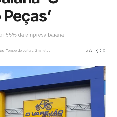
 Peças’
 por 55% da empresa baiana
0
A
ais
Tempo de Leitura: 2 minutos
A