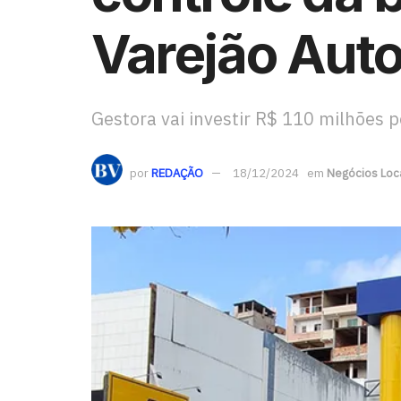
Varejão Auto
Gestora vai investir R$ 110 milhões
por
REDAÇÃO
18/12/2024
em
Negócios Loc