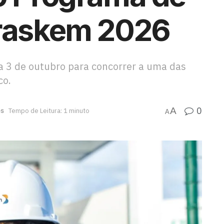
Braskem 2026
a 3 de outubro para concorrer a uma das
co.
0
A
es
Tempo de Leitura: 1 minuto
A