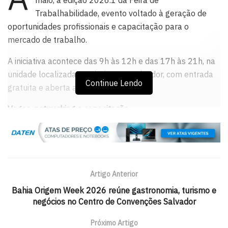
Trabalhabilidade, evento voltado à geração de
oportunidades profissionais e capacitação para o
mercado de trabalho.
A iniciativa acontece das 9h às 12h e das 17h às 21h, na
unidade localizada na Pituba, em Salvador, com entrada
Continue Lendo
gratuita e aberta ao público.
Vagas, networking e capacitação
A programação reúne:
Recebimento de currículos
Cadastro para vagas de emprego e estágio
Artigo Anterior
Oficinas e palestras sobre carreira
Bahia Origem Week 2026 reúne gastronomia, turismo e
negócios no Centro de Convenções Salvador
Orientações sobre currículo e competências
profissionais
Próximo Artigo