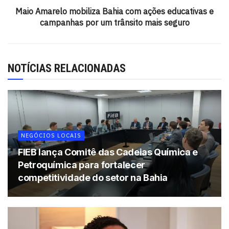
Maio Amarelo mobiliza Bahia com ações educativas e
Além disso, os participantes poderão realizar cadastro
campanhas por um trânsito mais seguro
direto na plataforma Peixe30, rede social voltada à
empregabilidade.
Empresas confirmadas
NOTÍCIAS RELACIONADAS
Diversas empresas já confirmaram presença no evento,
entre elas:
ESPRO
CIEE
NEGÓCIOS LOCAIS
FIEB lança Comitê das Cadeias Química e
IEL
Petroquímica para fortalecer
Mary Kay
competitividade do setor na Bahia
Minds English School
Mercado de trabalho em transformação