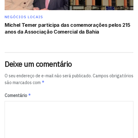
⏰ 09h às 12h e 17h às 21h
🎟️ Entrada gratuita
NEGÓCIOS LOCAIS
Leia mais:
Michel Temer participa das comemorações pelos 215
anos da Associação Comercial da Bahia
Bahia Origem Week 2026 reúne gastronomia, turismo e
negócios no Centro de Convenções Salvador.
Tags:
destaque
Deixe um comentário
O seu endereço de e-mail não será publicado.
Campos obrigatórios
*
são marcados com
*
Comentário