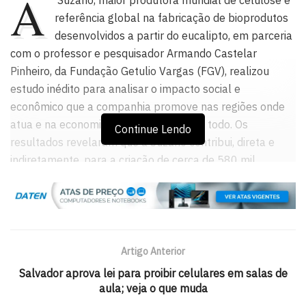
A
Suzano, maior produtora mundial de celulose e
referência global na fabricação de bioprodutos
desenvolvidos a partir do eucalipto, em parceria
com o professor e pesquisador Armando Castelar
Pinheiro, da Fundação Getulio Vargas (FGV), realizou
estudo inédito para analisar o impacto social e
econômico que a companhia promove nas regiões onde
atua e na economia brasileira como um todo. Os
Continue Lendo
resultados revelaram que a Suzano contribui, direta e
indiretamente, para a criação de cerca de 580 mil
empregos no Brasil.
Fundado em 10 de outubro de 1769, o município de
Mucuri, no extremo sul da Bahia, possui população
composta por cerca de 40 mil habitantes, onde cerca de
Artigo Anterior
4% corresponde a colaboradores próprios da Suzano
Salvador aprova lei para proibir celulares em salas de
(1.672 trabalhadores). A empresa gera 19.614
aula; veja o que muda
ocupações remuneradas no município, incluindo