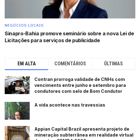
Presença
A Suzano está presente em mais de 200 municípios
NEGÓCIOS LOCAIS
Sinapro-Bahia promove seminário sobre a nova Lei de
brasileiros por meio de suas operações, que incluem
Licitações para serviços de publicidade
unidades industriais, escritórios administrativos, unidades
florestais, centros de tecnologia, operações logísticas e
centros de distribuição.
EM ALTA
COMENTÁRIOS
ÚLTIMAS
Com 100 anos de história completados em 2024, a
Suzano é uma empresa brasileira, cuja atuação está
Contran prorroga validade de CNHs com
vencimento entre junho e setembro para
pautada na produção de celulose e outros materiais de
condutores com selo de Bom Condutor
origem renovável a partir de árvores plantadas. Esse
material de origem renovável gera produtos que fazem
A vida acontece nas travessias
parte do dia a dia de mais de 2 bilhões de pessoas no
mundo, entre eles papéis para imprimir e escrever,
canudos e copos de papel, embalagens de papel,
Appian Capital Brazil apresenta projeto de
mineração subterrânea em realidade virtual
absorventes higiênicos e papel higiênico, entre outros.