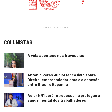
Leia também:
Prefeitura e Banco Mundial discutem
acordo para aquisição de ônibus elétricos
PUBLICIDADE
Tags:
Bahia
celulose
destaque
Mucuri
Suzano
COLUNISTAS
A vida acontece nas travessias
Antonio Peres Junior lança livro sobre
Direito, empreendedorismo e a conexão
entre Brasil e Espanha
Adiar NR1 será retrocesso na proteção à
saúde mental dos trabalhadores