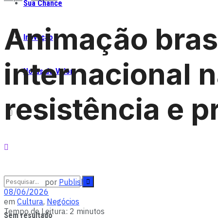
Sua Chance
Animação brasil
Inovação
internacional 
Notas de Valor
resistência e 
por
Publisher
08/06/2026
em
Cultura
,
Negócios
Tempo de Leitura: 2 minutos
Sem resultado