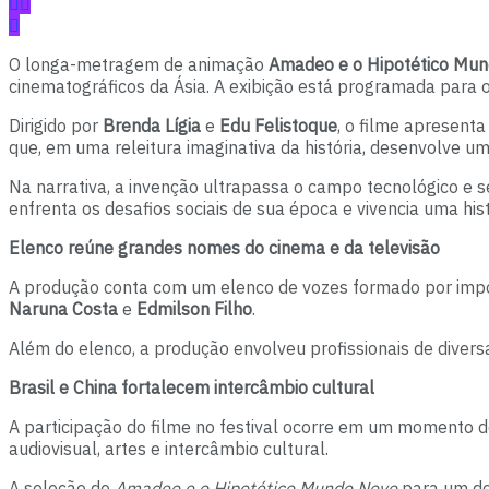
O
longa-metragem de animação
Amadeo e o Hipotético Mu
cinematográficos da Ásia. A exibição está programada para o
Dirigido por
Brenda Lígia
e
Edu Felistoque
, o filme apresent
que, em uma releitura imaginativa da história, desenvolve u
Na narrativa, a invenção ultrapassa o campo tecnológico e 
enfrenta os desafios sociais de sua época e vivencia uma hi
Elenco reúne grandes nomes do cinema e da televisão
A produção conta com um elenco de vozes formado por import
Naruna Costa
e
Edmilson Filho
.
Além do elenco, a produção envolveu profissionais de diversa
Brasil e China fortalecem intercâmbio cultural
A participação do filme no festival ocorre em um momento de
audiovisual, artes e intercâmbio cultural.
A seleção de
Amadeo e o Hipotético Mundo Novo
para um dos