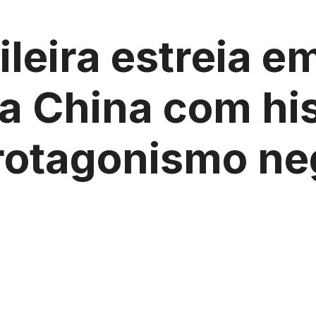
eira estreia em
na China com his
protagonismo ne