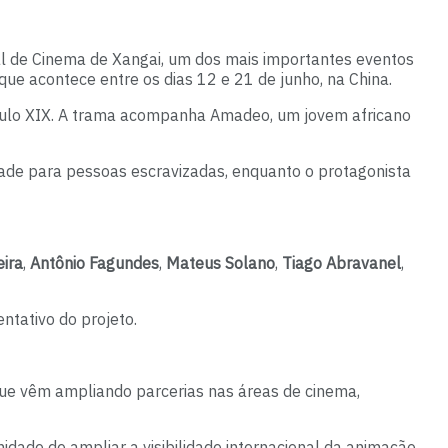
nal de Cinema de Xangai, um dos mais importantes eventos
que acontece entre os dias 12 e 21 de junho, na China.
século XIX. A trama acompanha Amadeo, um jovem africano
dade para pessoas escravizadas, enquanto o protagonista
eira
,
Antônio Fagundes
,
Mateus Solano
,
Tiago Abravanel
,
ntativo do projeto.
 que vêm ampliando parcerias nas áreas de cinema,
dade de ampliar a visibilidade internacional da animação