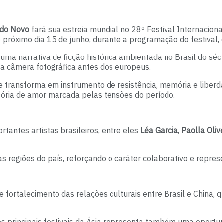
ndo Novo
fará sua estreia mundial no 28º Festival Internacio
 próximo dia 15 de junho, durante a programação do festival, 
a uma narrativa de ficção histórica ambientada no Brasil do 
ma câmera fotográfica antes dos europeus.
se transforma em instrumento de resistência, memória e liber
stória de amor marcada pelas tensões do período.
antes artistas brasileiros, entre eles
Léa Garcia
,
Paolla Oliv
s regiões do país, reforçando o caráter colaborativo e represe
 fortalecimento das relações culturais entre Brasil e China,
 principais festivais da Ásia representa também uma oportuni