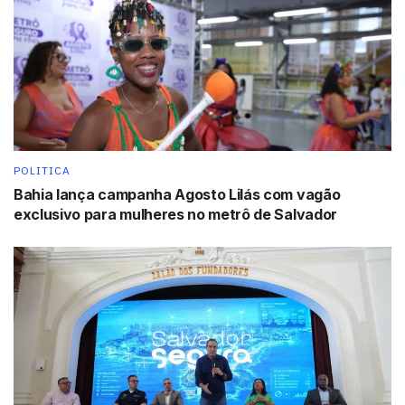
(automóveis).
Entre as medidas previstas estão:
Oferta gratuita de curso teórico online;
Redução da carga horária mínima obrigatória das
aulas práticas para 20 horas;
POLITICA
Possibilidade de contratação direta de instrutores
Bahia lança campanha Agosto Lilás com vagão
autônomos credenciados;
exclusivo para mulheres no metrô de Salvador
Simplificação de etapas do processo de habilitação.
Segundo o governo federal, as alterações visam diminuir
o custo da CNH, ampliar o acesso da população ao
documento e reduzir o número de motoristas que
circulam sem habilitação regular.
Impacto na mobilidade e na segurança