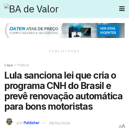
PUBLICIDADE
Capa
Politica
Lula sanciona lei que cria o
programa CNH do Brasil e
prevê renovação automática
para bons motoristas
por
Publisher
08/06/2026
A
A