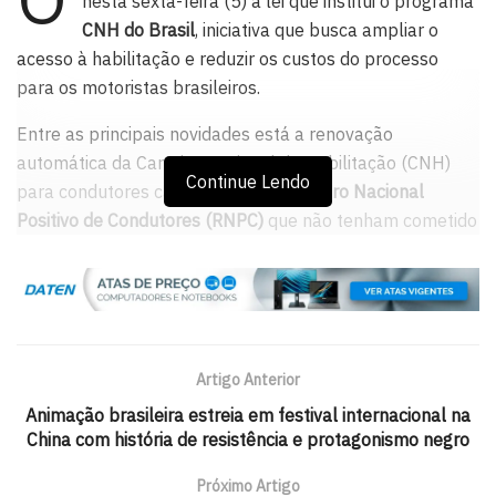
nesta sexta-feira (5) a lei que institui o programa
CNH do Brasil
, iniciativa que busca ampliar o
acesso à habilitação e reduzir os custos do processo
para os motoristas brasileiros.
Entre as principais novidades está a renovação
automática da Carteira Nacional de Habilitação (CNH)
Continue Lendo
para condutores cadastrados no
Registro Nacional
Positivo de Condutores (RNPC)
que não tenham cometido
infrações de trânsito nos últimos 12 meses.
A medida já vinha sendo aplicada desde dezembro de
2025 por meio de uma Medida Provisória e agora passa a
integrar a legislação de forma definitiva após aprovação
Artigo Anterior
pelo Congresso Nacional.
Animação brasileira estreia em festival internacional na
Incentivo aos bons condutores
China com história de resistência e protagonismo negro
Durante a cerimônia de sanção, Lula destacou o alcance
Próximo Artigo