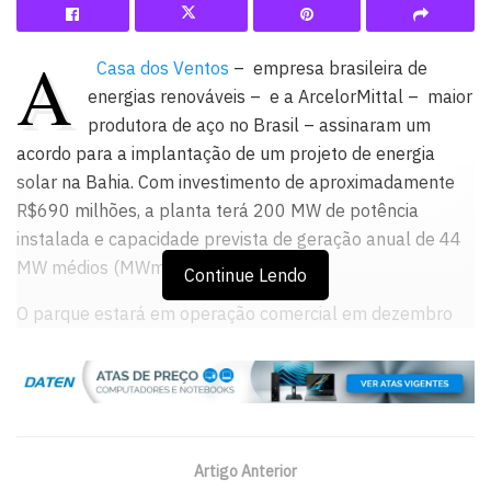
A
Casa dos Ventos
– empresa brasileira de
energias renováveis – e a ArcelorMittal – maior
produtora de aço no Brasil – assinaram um
acordo para a implantação de um projeto de energia
solar na Bahia. Com investimento de aproximadamente
R$690 milhões, a planta terá 200 MW de potência
instalada e capacidade prevista de geração anual de 44
MW médios (MWm).
Continue Lendo
O parque estará em operação comercial em dezembro
de 2025. A unidade será implantada na mesma área do
Complexo Eólico Babilônia Centro, ainda em construção,
nos municípios de Morro do Chapéu e Várzea Nova.
A planta eólica também é fruto de uma joint venture da
Artigo Anterior
Casa dos Ventos e a ArcelorMittal. O contrato, no valor