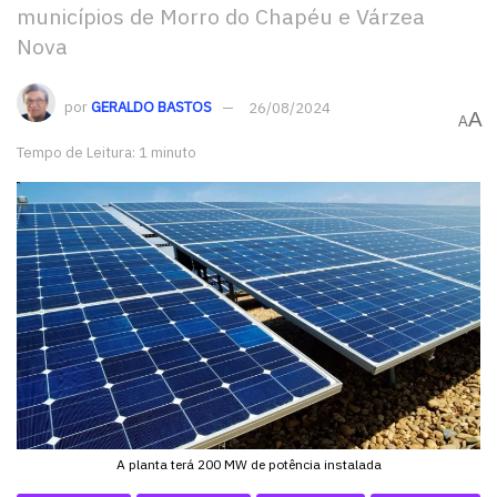
municípios de Morro do Chapéu e Várzea
Nova
por
GERALDO BASTOS
26/08/2024
A
A
Tempo de Leitura: 1 minuto
A planta terá 200 MW de potência instalada