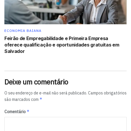
e realizar pagamentos nas maquininhas via QR Code.
(Por
Kelly Oliveira – Repórter da Agência Brasil )
Tags:
auxílio emergencial
Caixa Econômica Federal
ECONOMIA BAIANA
Feirão de Empregabilidade e Primeira Empresa
oferece qualificação e oportunidades gratuitas em
Salvador
Deixe um comentário
O seu endereço de e-mail não será publicado.
Campos obrigatórios
*
são marcados com
*
Comentário