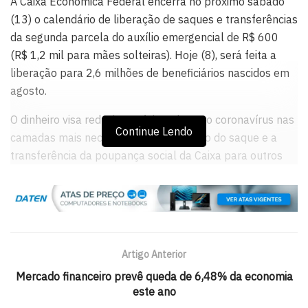
A Caixa Econômica Federal encerra no próximo sábado
(13) o calendário de liberação de saques e transferências
da segunda parcela do auxílio emergencial de R$ 600
(R$ 1,2 mil para mães solteiras). Hoje (8), será feita a
liberação para 2,6 milhões de beneficiários nascidos em
agosto.
O dinheiro visa reduzir os efeitos do novo coronavírus nas
Continue Lendo
camadas mais necessitadas. A liberação do saque e a
transferência da poupança social da Caixa para outros
bancos estão sendo feitas de acordo com o mês de
nascimento dos beneficiários. Os recursos estão sendo
transferidos automaticamente para as contas indicadas.
Amanhã (9), será liberado o saque para 2,6 milhões de
Artigo Anterior
beneficiários nascidos em setembro; na quarta-feira (10),
para 2,6 milhões nascidos em outubro; na quinta-feira
Mercado financeiro prevê queda de 6,48% da economia
este ano
(11), feriado, não haverá liberação; na sexta-feira (12),