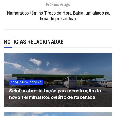
para 2,5 milhões nascidos em novembro; e no sábado
Próximo Artigo
(13), para 2,5 milhões nascidos em dezembro.
Namorados têm no ‘Preço da Hora Bahia’ um aliado na
Segundo a Caixa, quem não sacar o auxílio nesse período
hora de presentear
continua com o crédito disponível nas contas indicadas e
poderá realizar o saque, independente do dia de
nascimento, a partir da próxima segunda-feira (15).
NOTÍCIAS RELACIONADAS
A transferência dos valores será feita para quem indicou
contas para recebimento em outros bancos ou poupança
existente na Caixa. Com isso, esses beneficiários poderão
procurar as instituições financeiras com quem têm
relacionamento, caso queiram sacar.
ECONOMIA BAIANA
Segundo a Caixa, mais de 50 bancos participam da
Seinfra abre licitação para construção do
operação de pagamento do auxílio emergencial. Todos os
novo Terminal Rodoviário de Itaberaba
beneficiários do Bolsa Família elegíveis para o auxílio
emergencial já receberam o crédito da segunda parcela.