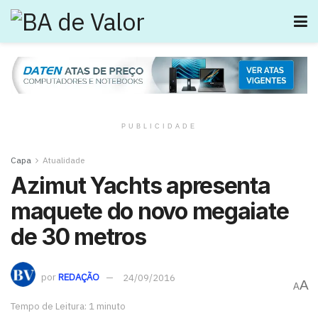
PUBLICIDADE
Capa
Atualidade
Azimut Yachts apresenta
maquete do novo megaiate
de 30 metros
por
REDAÇÃO
24/09/2016
A
A
Tempo de Leitura: 1 minuto