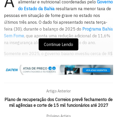
A
alimentar e nutricional coordenadas pelo
Governo
do Estado da Bahia
resultaram na menor taxa de
pessoas em situação de fome grave no estado nos
últimos três anos. O dado foi apresentado nesta terça-
feira (30), durante o balanço de 2025 do
Programa Bahia
Sem Fome
, que aponta uma redução adicional de 11,6%
na insegurança alimentar grave ao longo do ano.
Continue Lendo
Somente em 2025, o governo baiano investiu cerca de R$
1,8 bilhão em ações voltadas à distribuição de alimentos,
implantação de cozinhas comunitárias, fortalecimento da
alimentação escolar e apoio a iniciativas municipais.
Desde o início do programa, o volume total de recursos já
alcança R$ 5,2 bilhões.
Artigo Anterior
De acordo com o coordenador do programa,
Tiago
Plano de recuperação dos Correios prevê fechamento de
mil agências e corte de 15 mil funcionários até 2027
Pereira
, em 2023 a Bahia registrava cerca de 1,9 milhão
de pessoas em situação de insegurança alimentar grave.
Próximo Artigo