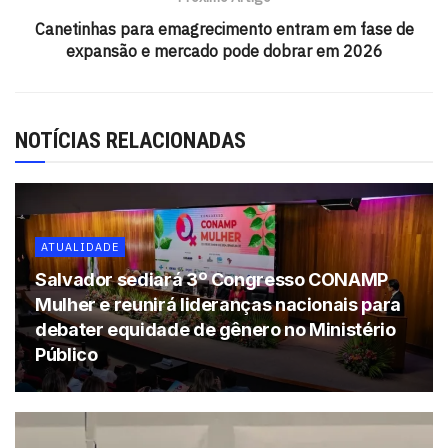
Dados mais recentes do
IBGE
indicam que esse número
Canetinhas para emagrecimento entram em fase de
caiu para aproximadamente 760 mil pessoas em 2025, o
expansão e mercado pode dobrar em 2026
que representa uma redução de 60% em relação a 2023.
“Isso significa recursos para a alimentação escolar, para
cozinhas comunitárias e solidárias, para a assistência
NOTÍCIAS RELACIONADAS
com cestas básicas, para o acesso à água e para a
inclusão produtiva. A agricultura familiar é de suma
importância nessa agenda de combate à fome”, destacou
Tiago Pereira. Segundo ele, trata-se de um conjunto de
ATUALIDADE
ações estratégicas que fortalecem o sistema de
Salvador sediará 3º Congresso CONAMP
segurança alimentar em todo o território baiano.
Mulher e reunirá lideranças nacionais para
Em 2025, foram implantadas 150 cozinhas comunitárias
debater equidade de gênero no Ministério
em 95 municípios, por meio do edital
Comida no Prato
.
Público
Cerca de 120 organizações da sociedade civil atuaram
diretamente na operação das unidades, garantindo
alimentação a aproximadamente 30 mil pessoas até