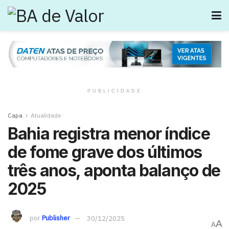
PUBLICIDADE
Capa
Atualidade
Bahia registra menor índice
de fome grave dos últimos
três anos, aponta balanço de
2025
por
Publisher
30/12/2025
A
A