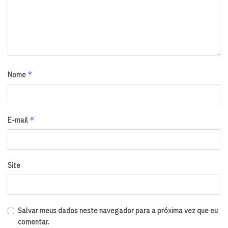
“Temos dois objetivos: manter o regime de câmbio
flutuando e, ao mesmo tempo, encontrar uma janela de
oportunidade para continuar reduzindo o estoque de
swap [operação de câmbio no mercado futuro], quando e
se for possível”, concluiu.
(Kelly Oliveira/Repórter da
*
Nome
Agência Brasil)
Tags:
Banco Central
BC
dólar
Ilan Goldfajn
*
E-mail
Site
Salvar meus dados neste navegador para a próxima vez que eu
comentar.