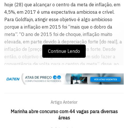
hoje (28) que alcançar o centro da meta de inflação, em
4,5%, em 2017 é uma expectativa ambiciosa e crível.
Para Goldfajn, atingir esse objetivo é algo ambicioso
porque a inflação em 2015 foi “mais que o dobro da
meta”. “O ano de 2015 foi de choque, inflação muito
elevada, em parte devido à depreciação forte [do real], a
inflação de [preços] administrados muito forte. Desde
Continue Lendo
então, o objetivo do regime de metas tem sido fazer a
convergência de volta para o centro da meta”, disse, ao
divulgar o Relatório de Inflação.
De acordo com a projeção do relatório, a inflação em
2017 ficará próxima do centro da meta, em 4,7%.
Goldfajn disse que a mudança na estimativa do BC, de
Artigo Anterior
alcançar o centro da meta de 4,5%, como indicava a ata
Marinha abre concurso com 44 vagas para diversas
do Comitê de Política Monetária (Copom), divulgada no
áreas
dia 16, para 4,7% é “marginal”.