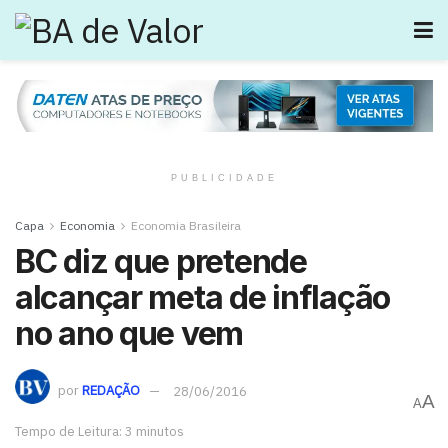
PUBLICIDADE
Capa
Economia
Economia Brasileira
BC diz que pretende
alcançar meta de inflação
no ano que vem
por
REDAÇÃO
28/06/2016
A
A
Tempo de Leitura: 3 minutos