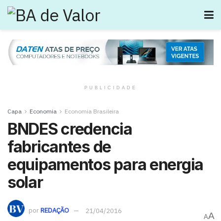
PUBLICIDADE
Capa
Economia
Economia Brasileira
BNDES credencia
fabricantes de
equipamentos para energia
solar
por
REDAÇÃO
21/04/2016
A
A