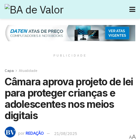
PUBLICIDADE
Capa
Atualidade
Câmara aprova projeto de lei
para proteger crianças e
adolescentes nos meios
digitais
por
REDAÇÃO
21/08/2025
A
A