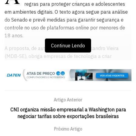
regras para proteger crianças e adolescentes
em ambientes digitais. O texto agora segue para análise
do Senado e prevê medidas para garantir segurança e
controle no uso de plataformas online por menores de
18 anos.
Continue Lendo
A proposta, de autoria do senador Alessandro Vieira
(MDB-SE), obriga empresas de tecnologia a criar
mecanismos que impeçam o uso de seus produtos e
serviços por crianças e adolescentes, quando não forem
desenvolvidos para esse público. Também prevê
controles parentais, limitação de comunicação entre
adultos e menores e restrição de tempo de uso das
Artigo Anterior
plataformas.
CNI organiza missão empresarial a Washington para
negociar tarifas sobre exportações brasileiras
O projeto define como conteúdos impróprios para
menores aqueles que envolvem: exploração e abuso
Próximo Artigo
sexual; violência física, intimidação sistemática virtual e