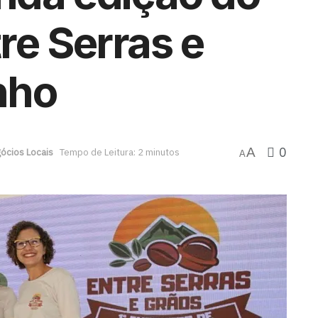
re Serras e
nho
0
A
ócios Locais
Tempo de Leitura: 2 minutos
A