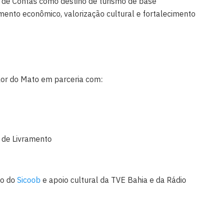
o de Contas como destino de turismo de base
mento econômico, valorização cultural e fortalecimento
lor do Mato em parceria com:
s de Livramento
io do
Sicoob
e apoio cultural da TVE Bahia e da Rádio