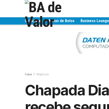
Colunistas
Notas de Bolso
Business Loung
Capa
Negócios
Chapada Di
recebe segu