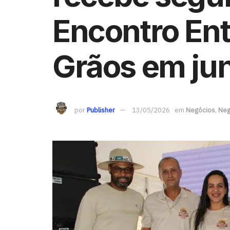
Encontro Ent
Grãos em ju
por
Publisher
13/05/2026
em
Negócios
,
Neg