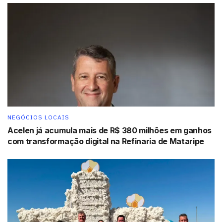
grande evento”, declarou.
Para o CEO do Almacen Pepe, André Faro, a manhã foi
marcada por reencontros, afeto e celebração com os
clientes e amigos da marca. “Eu passei a corrida inteira
conversando com clientes e amigos. Por isso fui o último
a chegar. Estou muito satisfeito com o sucesso da nossa
corrida, que já virou tradição”, pontuou.
Durante o evento, André também anunciou uma novidade
NEGÓCIOS LOCAIS
para 2026: o Almacen Pepe participará da organização
Acelen já acumula mais de R$ 380 milhões em ganhos
de duas corridas — a do Pepe e a AMB Run, organizada
com transformação digital na Refinaria de Mataripe
pela AMB Business, do empresário Aldo Benevides. As
duas marcas atuarão lado a lado, fortalecendo ainda
mais o calendário esportivo de Salvador.
Leia mais:
Black Friday do Shopping Vitória Boulevard traz até 80%