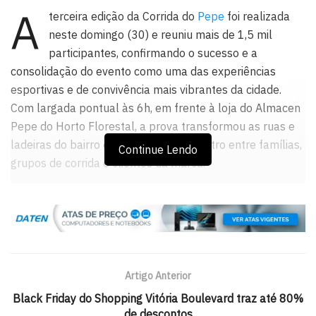
A
terceira edição da Corrida do
Pepe
foi realizada
neste domingo (30) e reuniu mais de 1,5 mil
participantes, confirmando o sucesso e a
consolidação do evento como uma das experiências
esportivas e de convivência mais vibrantes da cidade.
Com largada pontual às 6h, em frente à loja do Almacen
Pepe do Horto Florestal, a prova transformou as ruas e
ladeiras do bairro em um grande encontro entre famílias,
Continue Lendo
grupos de corrida e clientes da marca.
O clima foi de confraternização desde as primeiras horas
da manhã. Além da corrida em si, os participantes
desfrutaram de uma estrutura diferenciada, que incluiu
serviço de massagem, ativação de marcas
patrocinadoras, áreas de café da manhã gourmet, DJ,
Artigo Anterior
parque infantil e um show especial do cantor Faustão,
Black Friday do Shopping Vitória Boulevard traz até 80%
que relembrou antigos sucessos da música baiana.
de descontos