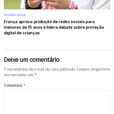
parear com o celular, e deixar a UE Mega Boom tocar
seus hits favoritos em alto e bom som. Além disso, a
TECNOLOGIA
Ultimate Ears disponibiliza um app que possibilita parear
França aprova proibição de redes sociais para
várias UEs juntas, o que garante ainda mais animação
menores de 15 anos e lidera debate sobre proteção
para qualquer festa.
digital de crianças
Preço sugerido:
R$ 1.699
Tags:
Dia das Mães
Logitech
Deixe um comentário
O seu endereço de e-mail não será publicado.
Campos obrigatórios
*
são marcados com
*
Comentário