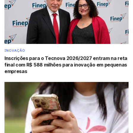
Preço sugerido:
R$ 299
UE Mega Boom
INOVAÇÃO
Inscrições para o Tecnova 2026/2027 entram na reta
final com R$ 588 milhões para inovação em pequenas
empresas
UE Mega Boom
Prática, bonita, fácil de usar, à prova d’água e bluetooth,
a UE Mega Boom é outra opção de presente. É só ligar,