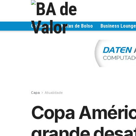
Colunistas
Notas de Bolso
Business Loung
Capa
Atualidade
Copa Améric
grande desaf