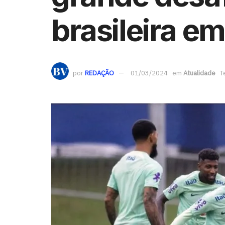
brasileira e
por
REDAÇÃO
01/03/2024
em
Atualidade
T