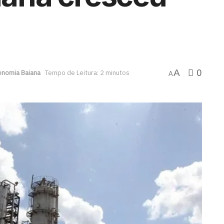
0
A
onomia Baiana
Tempo de Leitura: 2 minutos
A