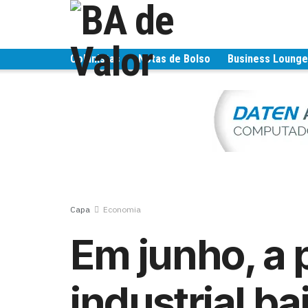
Colunistas
Notas de Bolso
Business Loung
Capa
Economia
Em junho, a
industrial b