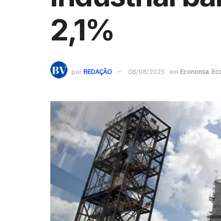
2,1%
por
REDAÇÃO
08/08/2025
em
Economia
,
Ec