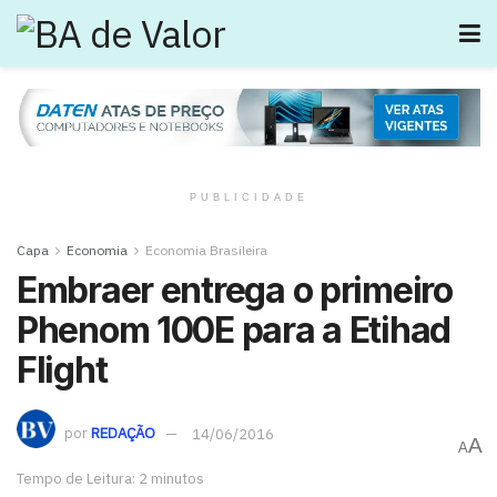
PUBLICIDADE
Capa
Economia
Economia Brasileira
Embraer entrega o primeiro
Phenom 100E para a Etihad
Flight
por
REDAÇÃO
14/06/2016
A
A
Tempo de Leitura: 2 minutos