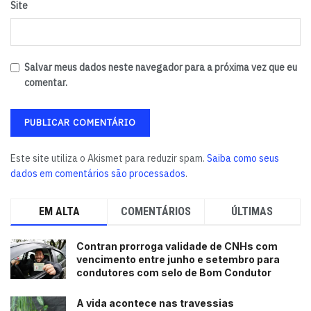
Site
Amarelo. As iniciativas estimularam a adoção de hobbies,
como a jardinagem e a prática de atividades que
contribuem para o equilíbrio emocional, a exemplo de
yoga, biodança e musicoterapia, complementadas pela
Salvar meus dados neste navegador para a próxima vez que eu
comentar.
distribuição de materiais educativos sobre a importância
da saúde mental.
A agenda da empresa também incluiu workshops e
palestras focados em temas, a exemplo de técnicas de
Este site utiliza o Akismet para reduzir spam.
Saiba como seus
controle da ansiedade, inteligência emocional e
dados em comentários são processados
.
prevenção de Burnout. O objetivo é equipar os
profissionais com ferramentas práticas para o
EM ALTA
COMENTÁRIOS
ÚLTIMAS
gerenciamento do estresse e a promoção do equilíbrio.
Contran prorroga validade de CNHs com
Além das ações educacionais, a companhia instituiu
vencimento entre junho e setembro para
momentos e espaços dedicados ao relaxamento. Em
condutores com selo de Bom Condutor
algumas unidades, as sextas-feiras “No Stress”
A vida acontece nas travessias
oferecem sessões de massoterapia e auriculoterapia. Em