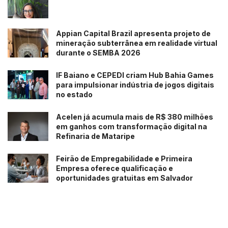
Brasília, o “Cantinho da Serenidade” disponibiliza uma
cadeira de massagem para pausas revigorantes durante
Appian Capital Brazil apresenta projeto de
o expediente.
mineração subterrânea em realidade virtual
durante o SEMBA 2026
O cuidado com o bem-estar individual se estende à
capacitação das lideranças. Treinamentos específicos
IF Baiano e CEPEDI criam Hub Bahia Games
sobre inteligência emocional, acolhimento e resolução de
para impulsionar indústria de jogos digitais
no estado
conflitos preparam os gestores para fomentar um
ambiente de trabalho mentalmente saudável e
Acelen já acumula mais de R$ 380 milhões
preventivo.
em ganhos com transformação digital na
Refinaria de Mataripe
“Cuidar da saúde mental é uma decisão estratégica em
todas as unidades do Sabin. Por isso, nossos
Feirão de Empregabilidade e Primeira
Empresa oferece qualificação e
colaboradores participam das ações da empresa, como
oportunidades gratuitas em Salvador
palestras, sessões de massagem nas sextas-feiras e
atividades físicas, a exemplo das corridas, que visam
promover o equilíbrio e fortalecer as conexões,
contribuindo diretamente para a qualidade de vida no