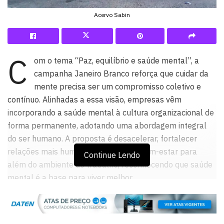
Acervo Sabin
C
om o tema “Paz, equilíbrio e saúde mental”, a
campanha Janeiro Branco reforça que cuidar da
mente precisa ser um compromisso coletivo e
contínuo. Alinhadas a essa visão, empresas vêm
incorporando a saúde mental à cultura organizacional de
forma permanente, adotando uma abordagem integral
do ser humano. A proposta é desacelerar, fortalecer
relações mais humanas e promover bem-estar para
Continue Lendo
além do ambiente de trabalho, reconhecendo que saúde
mental é a base para viver melhor.
É o caso do
Grupo Sabin
, que figura há 21 anos no
ranking Great Place to Work (GPTW) como uma das