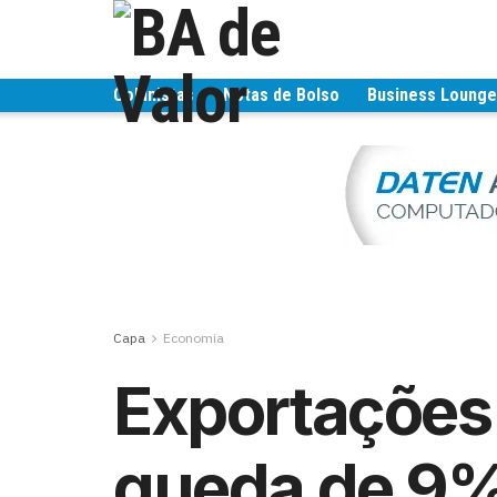
Colunistas
Notas de Bolso
Business Loung
Capa
Economia
Exportações
queda de 9%