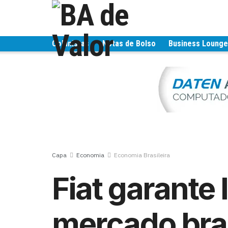
Colunistas
Notas de Bolso
Business Loung
Capa
Economia
Economia Brasileira
Fiat garante 
mercado bras