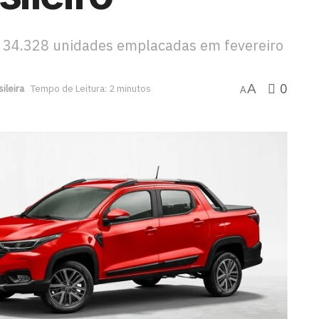
 34.328 unidades emplacadas em fevereiro
0
A
ileira
Tempo de Leitura: 2 minutos
A