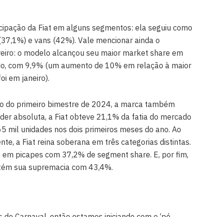
icipação da Fiat em alguns segmentos: ela seguiu como
(37,1%) e vans (42%). Vale mencionar ainda o
iro: o modelo alcançou seu maior market share em
do, com 9,9% (um aumento de 10% em relação à maior
oi em janeiro).
o do primeiro bimestre de 2024, a marca também
der absoluta, a Fiat obteve 21,1% da fatia do mercado
 65 mil unidades nos dois primeiros meses do ano. Ao
te, a Fiat reina soberana em três categorias distintas.
 em picapes com 37,2% de segment share. E, por fim,
ntém sua supremacia com 43,4%.
 do Carnaval, então estamos iniciando com o ‘pé