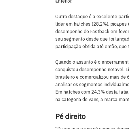
anterior.
Outro destaque é a excelente part
líder em hatches (28,2%), picapes 
desempenho do Fastback em fevere
seu segmento desde que foi lança
participação obtida até então, que f
Quando o assunto é o encerrament
conquistou desempenho notável. Lí
brasileiro e comercializou mais de
analisar os segmentos individualmen
Em hatches com 24,3% desta fatia,
na categoria de vans, a marca ma
Pé direito
“Dizem que o ano só começa depois