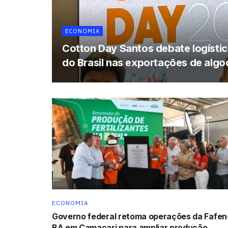
ECONOMIA
Cotton Day Santos debate logística
do Brasil nas exportações de alg
ECONOMIA
Governo federal retoma operações da Fafen
BA em Camaçari para ampliar produção