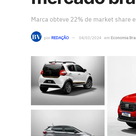
Marca obteve 22% de market share e
por
REDAÇÃO
04/03/2024
em
Economia Bras