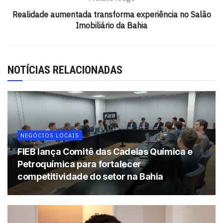
sustentáveis
Realidade aumentada transforma experiência no Salão
Fortalecimento da bioeconomia
Imobiliário da Bahia
Apoio à transição energética
Lideranças presentes
NOTÍCIAS RELACIONADAS
O documento foi assinado por:
Carlos Henrique Passos
Vladson Menezes
Clécio Eloy
NEGÓCIOS LOCAIS
FIEB lança Comitê das Cadeias Química e
Bernardo Araújo
Petroquímica para fortalecer
Carlos de Freitas Alfano Neto
competitividade do setor na Bahia
Estratégia para o futuro da indústria
Segundo Carlos Henrique Passos, a iniciativa representa