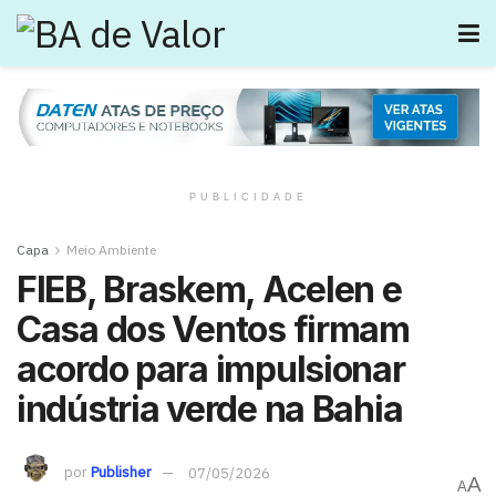
PUBLICIDADE
Capa
Meio Ambiente
FIEB, Braskem, Acelen e
Casa dos Ventos firmam
acordo para impulsionar
indústria verde na Bahia
por
Publisher
07/05/2026
A
A