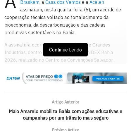
A
Braskem
, a
Casa dos Ventos
e a
Acelen
assinaram, nesta quarta-feira (6), um acordo de
cooperação técnica voltado ao fortalecimento da
bioeconomia, da descarbonização e das cadeias
produtivas sustentáveis na Bahia.
A assinatura ocorreu durante o Fórum de Grandes
Continue Lendo
Indústrias, dentro da programação do INDEX Bahia
2026, realizado no Centro de Convenções Salvador.
Programa Indústria Verde
O acordo integra o Programa Indústria Verde e prevê
cooperação técnica e institucional para:
Artigo Anterior
Troca de informações e dados
Maio Amarelo mobiliza Bahia com ações educativas e
Mapeamento de oportunidades
campanhas por um trânsito mais seguro
Desenvolvimento de cadeias produtivas
Próximo Artigo