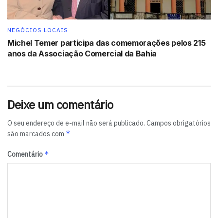
Tecnologias limpas
NEGÓCIOS LOCAIS
Eficiência industrial
Michel Temer participa das comemorações pelos 215
Novos produtos sustentáveis
anos da Associação Comercial da Bahia
Redução de emissões
Bahia no centro da nova indústria
Deixe um comentário
O movimento reforça o posicionamento da Bahia como
O seu endereço de e-mail não será publicado.
Campos obrigatórios
um dos polos estratégicos da transição energética e da
*
são marcados com
indústria sustentável no Brasil.
*
Comentário
Leia mais:
Maio Amarelo mobiliza Bahia com ações educativas e
campanhas por um trânsito mais seguro.
Tags:
destaque