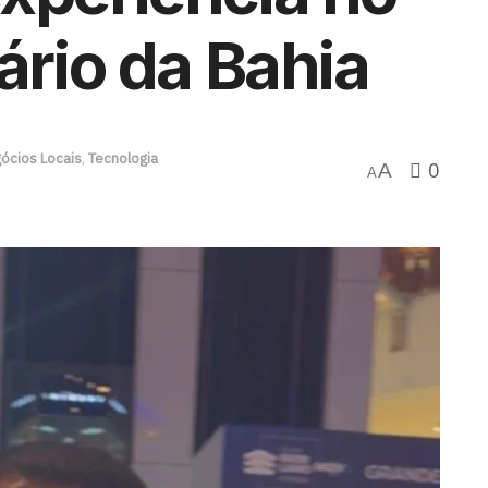
ário da Bahia
ócios Locais
,
Tecnologia
0
A
A