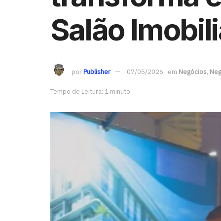
Salão Imobili
por
Publisher
07/05/2026
em
Negócios
,
Neg
Tempo de Leitura: 1 minuto