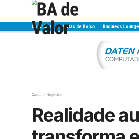
Colunistas
Notas de Bolso
Business Loung
Capa
Negócios
Realidade a
transforma e